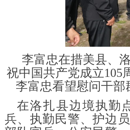
李富忠在措美县、
祝中国共产党成立10
李富忠看望慰问干部
在洛扎县边境执勤
兵、执勤民警、护边