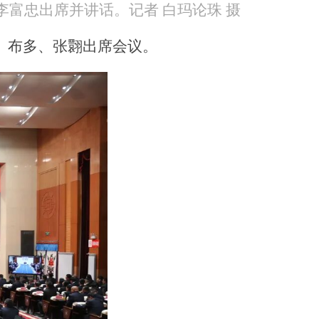
李富忠出席并讲话。记者 白玛论珠 摄
、布多、张翾出席会议。