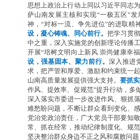
思想上政治上行动上同以习近平同志
萨山南发展主核和实现“一极五区”发
神，“对标一流、争先进位”的进取
设，凝心铸魂、同心前行。
把学习贯
中之重，深入实施党的创新理论传播工
开展“培树文明向上新风 崇尚健康幸
设，强基固本、聚力前行。
深入推进
求，把严管和厚爱、激励和约束统一
山南高质量发展提供强大支持。
要抓实
作风、提效率、促规范”提升行动，多
深入落实市委进一步改进作风、狠抓落
难愁盼问题，不断让群众看到变化、
党治党政治责任，广大党员干部要知
常、抓在经常，推动纪律制度化、规
坚决整治群众身边不正之风和腐败问题