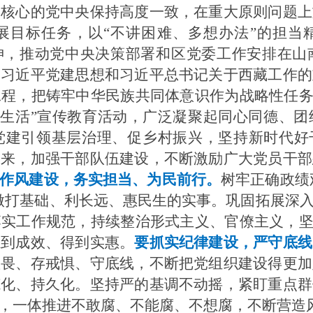
为核心的党中央保持高度一致，在重大原则问题上
展目标任务，以“不讲困难、多想办法”的担当
精神，推动党中央决策部署和区党委工作安排在山
彻习近平党建思想和习近平总书记关于西藏工作的
程，把铸牢中华民族共同体意识作为战略性任务
福生活”宣传教育活动，广泛凝聚起同心同德、
党建引领基层治理、促乡村振兴，坚持新时代好
起来，加强干部队伍建设，不断激励广大党员干部
作风建设，务实担当、为民前行。
树牢正确政绩
做打基础、利长远、惠民生的实事。巩固拓展深
实工作规范，持续整治形式主义、官僚主义，坚
感到成效、得到实惠。
要抓实纪律建设，严守底线
敬畏、存戒惧、守底线，不断把党组织建设得更加
范化、持久化。坚持严的基调不动摇，紧盯重点群
，一体推进不敢腐、不能腐、不想腐，不断营造